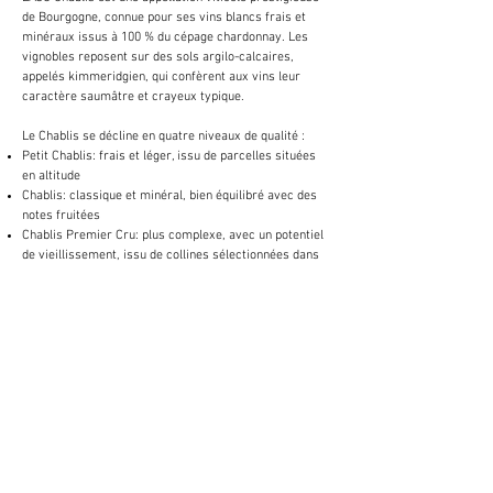
de Bourgogne, connue pour ses vins blancs frais et
minéraux issus à 100 % du cépage chardonnay. Les
vignobles reposent sur des sols argilo-calcaires,
appelés kimmeridgien, qui confèrent aux vins leur
caractère saumâtre et crayeux typique.
Le Chablis se décline en quatre niveaux de qualité :
Petit Chablis: frais et léger, issu de parcelles situées
en altitude
Chablis: classique et minéral, bien équilibré avec des
notes fruitées
Chablis Premier Cru: plus complexe, avec un potentiel
de vieillissement, issu de collines sélectionnées dans
la région.
Chablis Grand Cru: les meilleurs vins, puissants et
raffinés, issus de 7 vignobles spécifiques.