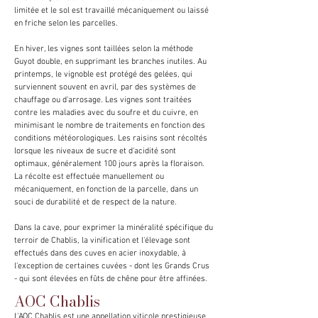
limitée et le sol est travaillé mécaniquement ou laissé
en friche selon les parcelles.
En hiver, les vignes sont taillées selon la méthode
Guyot double, en supprimant les branches inutiles. Au
printemps, le vignoble est protégé des gelées, qui
surviennent souvent en avril, par des systèmes de
chauffage ou d'arrosage. Les vignes sont traitées
contre les maladies avec du soufre et du cuivre, en
minimisant le nombre de traitements en fonction des
conditions météorologiques. Les raisins sont récoltés
lorsque les niveaux de sucre et d'acidité sont
optimaux, généralement 100 jours après la floraison.
La récolte est effectuée manuellement ou
mécaniquement, en fonction de la parcelle, dans un
souci de durabilité et de respect de la nature.
Dans la cave, pour exprimer la minéralité spécifique du
terroir de Chablis, la vinification et l'élevage sont
effectués dans des cuves en acier inoxydable, à
l'exception de certaines cuvées - dont les Grands Crus
- qui sont élevées en fûts de chêne pour être affinées.
AOC Chablis
L'AOC Chablis est une appellation viticole prestigieuse