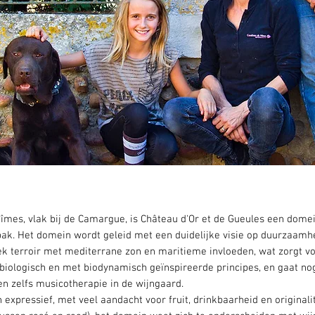
Nîmes, vlak bij de Camargue, is Château d'Or et de Gueules een domei
pak. Het domein wordt geleid met een duidelijke visie op duurzaamhe
k terroir met mediterrane zon en maritieme invloeden, wat zorgt voo
 biologisch en met biodynamisch geïnspireerde principes, en gaat nog
n zelfs musicotherapie in de wijngaard.
n expressief, met veel aandacht voor fruit, drinkbaarheid en originali