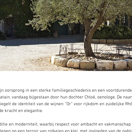
zijn oorsprong in een sterke familiegeschiedenis en een voortdurende
tain, vandaag bijgestaan door hun dochter Chloé, oenologe. De naa
elt de identiteit van de wijnen: “Or” voor rijkdom en zuidelijke Rhôn
de kracht en elegantie.
ditie en moderniteit, waarbij respect voor ambacht en vakmanschap
legen op een terroir van rolkeien en klei, met invloeden van de nabi