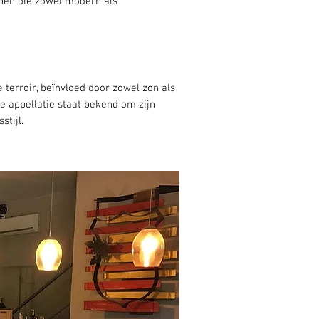
jnen die zowel modern als
e terroir, beïnvloed door zowel zon als
De appellatie staat bekend om zijn
stijl.