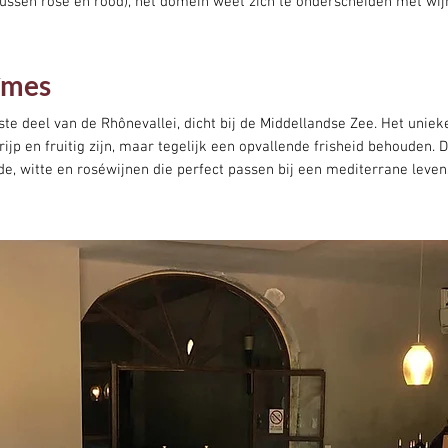
tussen rosé en rood), het domein weet zich te onderscheiden met wi
îmes
kste deel van de Rhônevallei, dicht bij de Middellandse Zee. Het uniek
ijp en fruitig zijn, maar tegelijk een opvallende frisheid behouden. 
e, witte en roséwijnen die perfect passen bij een mediterrane levens