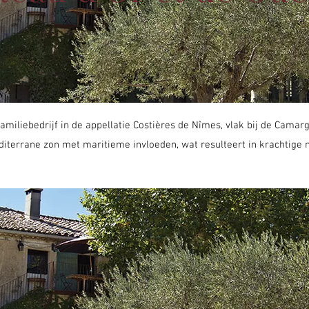
familiebedrijf in de appellatie Costières de Nîmes, vlak bij de Cama
terrane zon met maritieme invloeden, wat resulteert in krachtige 