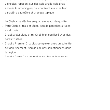
vignobles reposent sur des sols argilo-calcaires,
appelés kimmeridgien, qui confèrent aux vins leur
caractère saumâtre et crayeux typique.
Le Chablis se décline en quatre niveaux de qualité :
Petit Chablis: frais et léger, issu de parcelles situées
en altitude
Chablis: classique et minéral, bien équilibré avec des
notes fruitées
Chablis Premier Cru: plus complexe, avec un potentiel
de vieillissement, issu de collines sélectionnées dans
la région.
Chablis Grand Cru: les meilleurs vins, puissants et
raffinés, issus de 7 vignobles spécifiques.