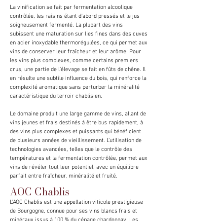
La vinification se fait par fermentation alcoolique
contrôlée, les raisins étant d'abord pressés et le jus
soigneusement fermenté. La plupart des vins
subissent une maturation sur lies fines dans des cuves
en acier inoxydable thermorégulées, ce qui permet aux
vins de conserver leur fraîcheur et leur arôme. Pour
les vins plus complexes, comme certains premiers
crus, une partie de l'élevage se fait en fûts de chêne. Il
en résulte une subtile influence du bois, qui renforce la
complexité aromatique sans perturber la minéralité
caractéristique du terroir chablisien.
Le domaine produit une large gamme de vins, allant de
vins jeunes et frais destinés à être bus rapidement, à
des vins plus complexes et puissants qui bénéficient
de plusieurs années de vieillissement. L'utilisation de
technologies avancées, telles que le contrôle des
températures et la fermentation contrôlée, permet aux
vins de révéler tout leur potentiel, avec un équilibre
parfait entre fraîcheur, minéralité et fruité.
AOC Chablis
L'AOC Chablis est une appellation viticole prestigieuse
de Bourgogne, connue pour ses vins blancs frais et
minéraux issus à 100 % du cépage chardonnay. Les