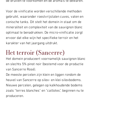
de druiven te voorkomen en de aroma's te bewaren.
Voor de vinificatie worden verschillende methoden
gebruikt, waaronder roestvrijstalen cuves, vaten en
conische tanks. Dit stelt het domein in staat om de
mineraliteit en complexiteit van de sauvignon blanc
optimaal te benadrukken. De micro-vinificatie zorgt
ervoor dat elke wijn het specifieke terroir en het
karakter van het jaargang uitdrukt.
Het terroir (Sancerre)
Het domein produceert voornamelijk sauvignon blanc
en slechts 5% pinot noir (bestemd voor de productie
van Sancerre Rosé).
De meeste percelen zijn klein en liggen rondom de
heuvel van Sancerre op silex- en klei-silexbodems.
Nieuwe percelen, gelegen op kalkhoudende bodems
zoals "terres blanches" en "caillotes", beginnen nu te
produceren.