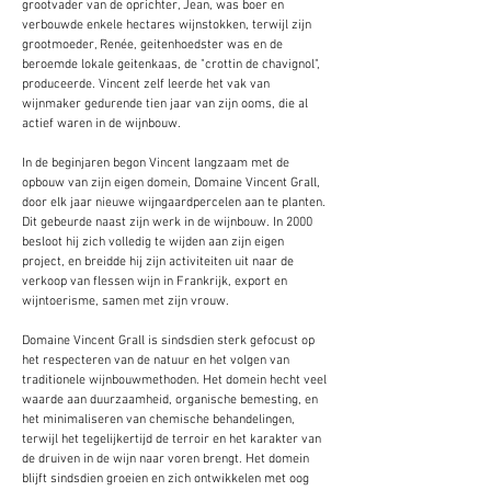
grootvader van de oprichter, Jean, was boer en
verbouwde enkele hectares wijnstokken, terwijl zijn
grootmoeder, Renée, geitenhoedster was en de
beroemde lokale geitenkaas, de "crottin de chavignol",
produceerde. Vincent zelf leerde het vak van
wijnmaker gedurende tien jaar van zijn ooms, die al
actief waren in de wijnbouw.
In de beginjaren begon Vincent langzaam met de
opbouw van zijn eigen domein, Domaine Vincent Grall,
door elk jaar nieuwe wijngaardpercelen aan te planten.
Dit gebeurde naast zijn werk in de wijnbouw. In 2000
besloot hij zich volledig te wijden aan zijn eigen
project, en breidde hij zijn activiteiten uit naar de
verkoop van flessen wijn in Frankrijk, export en
wijntoerisme, samen met zijn vrouw.
Domaine Vincent Grall is sindsdien sterk gefocust op
het respecteren van de natuur en het volgen van
traditionele wijnbouwmethoden. Het domein hecht veel
waarde aan duurzaamheid, organische bemesting, en
het minimaliseren van chemische behandelingen,
terwijl het tegelijkertijd de terroir en het karakter van
de druiven in de wijn naar voren brengt. Het domein
blijft sindsdien groeien en zich ontwikkelen met oog