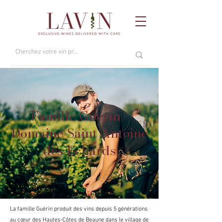
Famille Guérin -
Domaine Saint Antoine
des Echards
La famille Guérin produit des vins depuis 5 générations
au cœur des Hautes-Côtes de Beaune dans le village de