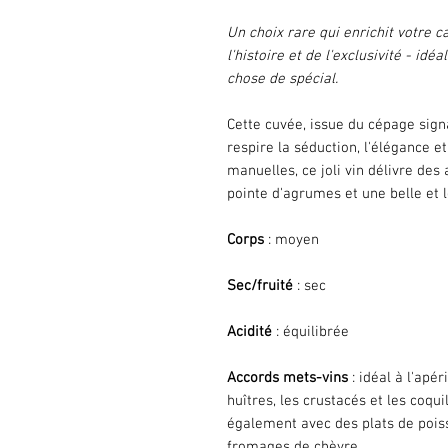
Un choix rare qui enrichit votre c
l'histoire et de l'exclusivité - id
chose de spécial.
Cette cuvée, issue du cépage sign
respire la séduction, l'élégance 
manuelles, ce joli vin délivre de
pointe d'agrumes et une belle et l
Corps
: moyen
Sec/fruité
: sec
Acidité
: équilibrée
Accords mets-vins
: idéal à l'apér
huîtres, les crustacés et les coqui
également avec des plats de poiss
fromages de chèvre.