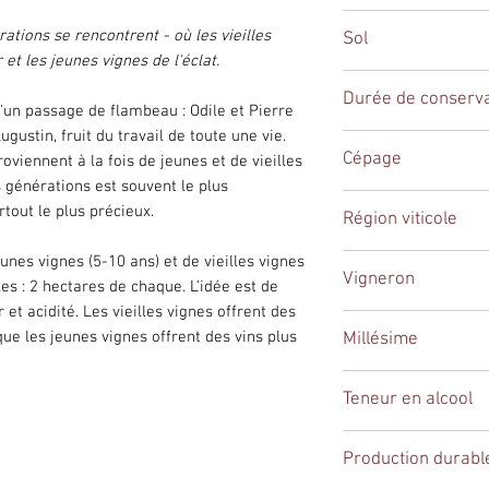
achetées
. Vous pou
Après une vinificatio
Blanc
librement avec les b
ations se rencontrent - où les vieilles
Sol
pendant
4 à 6 mois s
et les jeunes vignes de l'éclat.
levures restant aprè
Si tous les produits 
Le sol de Quincy est
vieillissement ajoute
Durée de conserva
assurée sous 48 heu
sableux et sablo-li
 d'un passage de flambeau : Odile et Pierre
de la profondeur, tou
appellation le long d
gustin, fruit du travail de toute une vie.
vivacité et rondeur.
3-5 ans
Pour les commande
Ces sols légers et dr
Cépage
viennent à la fois de jeunes et de vieilles
Le résultat est un Qu
frais de livraison de
la finesse du vin.
 générations est souvent le plus
du domaine et l'éner
Sauvignon Blanc
rtout le plus précieux.
génération.
Région viticole
La cuvée Transmissi
de
jeunes vignes
(5-
Vallée de la Loire
nes vignes (5-10 ans) et de vieilles vignes
50 ans), plantées ch
Vigneron
les : 2 hectares de chaque. L'idée est de
vignes apportent str
et acidité. Les vieilles vignes offrent des
jeunes vignes apporte
Château de Quincy
que les jeunes vignes offrent des vins plus
Millésime
2023
Teneur en alcool
13,5%
Production durabl