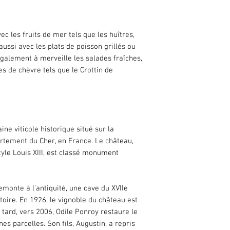
Viticulture conventi
Ce vin est issu de la
vigneron utilise de
ec les fruits de mer tels que les huîtres,
savoir-faire éprouvé 
aussi avec les plats de poisson grillés ou
régularité de la prod
également à merveille les salades fraîches,
gestion du vignoble.
s de chèvre tels que le Crottin de
ne viticole historique situé sur la
tement du Cher, en France. Le château,
style Louis XIII, est classé monument
emonte à l'antiquité, une cave du XVIIe
toire. En 1926, le vignoble du château est
 tard, vers 2006, Odile Ponroy restaure le
s parcelles. Son fils, Augustin, a repris