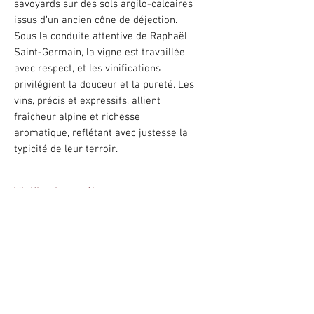
savoyards sur des sols argilo-calcaires
issus d’un ancien cône de déjection.
Sous la conduite attentive de Raphaël
Saint-Germain, la vigne est travaillée
avec respect, et les vinifications
privilégient la douceur et la pureté. Les
vins, précis et expressifs, allient
fraîcheur alpine et richesse
aromatique, reflétant avec justesse la
typicité de leur terroir.
Vinification et élevage
La récolte, composée pour moitié de
Livraison
vendanges entières et pour moitié
égrappées, est encuvée en mille-
Nous proposons la
livraison gratuite
feuilles, favorisant une extraction
Couleur
autour de Roanne (environ 20 km)
à
douce et progressive.
partir de
6 bouteilles achetées
. Vous
Rouge
pouvez composer votre commande
Terroir et influences
La macération de 12 jours en cuve se