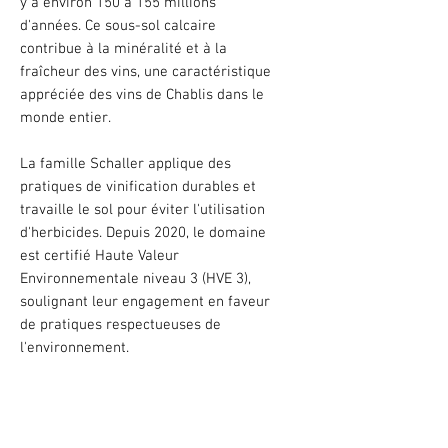
y a environ 150 à 155 millions
d'années. Ce sous-sol calcaire
contribue à la minéralité et à la
fraîcheur des vins, une caractéristique
appréciée des vins de Chablis dans le
monde entier.
La famille Schaller applique des
pratiques de vinification durables et
travaille le sol pour éviter l'utilisation
d'herbicides. Depuis 2020, le domaine
est certifié Haute Valeur
Environnementale niveau 3 (HVE 3),
soulignant leur engagement en faveur
de pratiques respectueuses de
l'environnement.
Reconnus pour leur fraîcheur, leur
finesse et leur minéralité prononcée,
les vins du Domaine Schaller reflètent