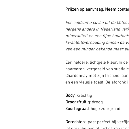
Prijzen op aanvraag. Neem contac
Een zeldzame cuvée uit de Côtes 
nergens anders in Nederland verkr
mineraliteit en een fijne houttoets
kwaliteitsverhouding binnen de v
van een minder bekende maar aut
Een heldere, lichtgele kleur. In
naarvoren, vergezeld van subtiele
Chardonnay met zijn frisheid, aa
en een vleugje toast. De afdronk 
Body
: krachtig
Droog/fruitig
: droog
Zuurtegraad
: hoge zuurgraad
Gerechten
: past perfect bij verf
jakobsschelpen of tarbot, maar o