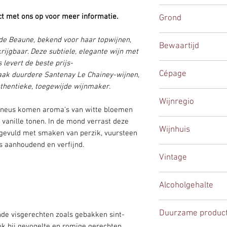
levering in de laats
behouden.
Wit
grotere volumes we
t met ons op voor meer informatie.
Grond
Aansluitend rijpt de
bezorgers die de le
eikenhouten vaten
, 
verzorgen.
De wijngaard ligt in
de Beaune, bekend voor haar topwijnen,
een subtiele houttoe
Bewaartijd
dat bekend staat om 
ijgbaar. Deze subtiele, elegante wijn met
terroir te overheers
verfijnde witte wij
 levert de beste prijs-
10-15 jaar
zelf ligt op een kla
Cépage
aak duurdere Santenay Le Chainey-wijnen,
combinatie die zorg
hentieke, toegewijde wijnmaker.
voor de druiven. De 
Chardonnay
Wijnregio
spanning en mineralit
 de neus komen aroma's van witte bloemen
structuur en rondheid
Bourgogne
 vanille tonen. In de mond verrast deze
elegante, gebalance
Wijnhuis
ngevuld met smaken van perzik, vuursteen
als diepgang. In ver
is aanhoudend en verfijnd.
Beaune
Famille Guérin
, dat hoger g
Vintage
wijngaarden in de C
microklimaat
, waar
2023
rijpen en de wijnen 
Alcoholgehalte
krijgen.
13%
Duurzame product
ijnde visgerechten zoals gebakken sint-
ok bij gevogelte en romige gerechten.