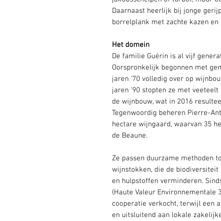
Daarnaast heerlijk bij jonge gerij
borrelplank met zachte kazen en l
Het domein
De familie Guérin is al vijf genera
Oorspronkelijk begonnen met gem
jaren '70 volledig over op wijnbo
jaren '90 stopten ze met veeteelt 
de wijnbouw, wat in 2016 resultee
Tegenwoordig beheren Pierre-Anto
hectare wijngaard, waarvan 35 he
de Beaune.
Ze passen duurzame methoden toe
wijnstokken, die de biodiversitei
en hulpstoffen verminderen. Sind
(Haute Valeur Environnementale 3
cooperatie verkocht, terwijl een 
en uitsluitend aan lokale zakelijk