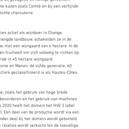
HVE 3 (Haute Valeur
pte kazen zoals Comté en bij een verfijnde
Deze wijn is geprod
ichte charcuterie.
certificering. Dit 
aanpak waarbij biod
zorgvuldig wordt o
ties actief als wijnboer in Change.
gewasbescherming.
engde landbouw, schakelden ze in de
uw, met een wijngaard van 6 hectare. In de
en fruitteelt om zich volledig te richten op
rde in 45 hectare wijngaard.
ine en Manon, de vijfde generatie, 60
ctare geclassificeerd is als Hautes-Côtes
, zoals het gebruik van hoge brede
t bevorderen en het gebruik van machines
s 2020 heeft het domein het HVE 3 label
). Een deel van de productie wordt via een
ander deel bij het domein wordt gebotteld
e relaties wordt verkocht (en de toevallige