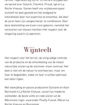
familie. Tegenwoordig zijn er 35 hectare wijngaarden
verspreid over Solutré, Chaintré, Prissé, Igé en La
Roche Vineuse. Samen heeft ons wijnbouwerspaar
zichzelf tot doel gesteld om het landgoed te
ontwikkelen door hun expertise en knowhow, die door
de jaren heen zijn aangescherpt, te combineren. Door
deze doelstelling werd een visie geboren, namelijk het
veroveren van nieuwe markten met respect voor de
omgeving waarin zij opereren.
Wijnteelt
Het respect voor het terroir, de zorgvuldige controle
van de productie en de ontwikkeling van de meest
natuurlijke wijnen op de wijnmoer staan centraal. Het
doel is niet om de natuur te overheersen, maar om
haar te begeleiden, zodat ze haar vruchten optimaal
kan laten rijpen.
Met toewijding en passie produceren Sylvaine en Alain
Normand in La Roche Vineuse, vanuit hun moderne
wijnkelder, de beste witte en rode wijnen uit de
Mâconnais-regio, waaronder Pouilly-Fuissé, Mâcon La
Roche Vineuse en Bourgogne.