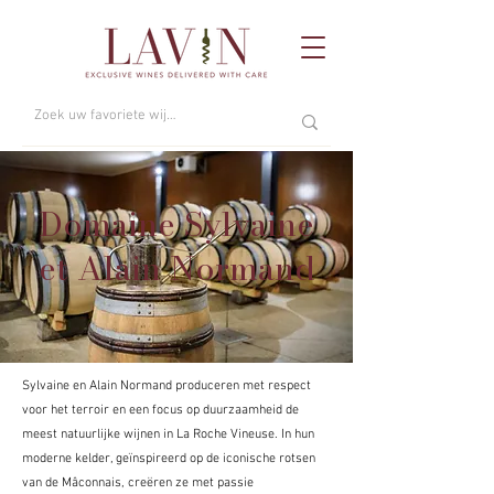
Domaine Sylvaine
et Alain Normand
Sylvaine en Alain Normand produceren met respect
voor het terroir en een focus op duurzaamheid de
meest natuurlijke wijnen in La Roche Vineuse. In hun
moderne kelder, geïnspireerd op de iconische rotsen
van de Mâconnais, creëren ze met passie