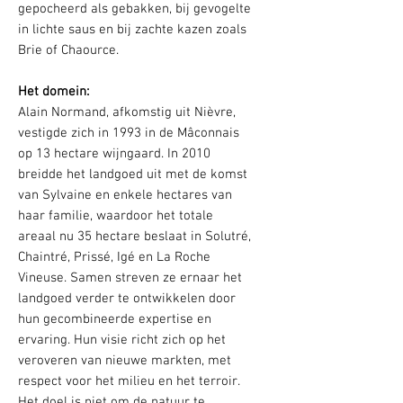
gepocheerd als gebakken, bij gevogelte
in lichte saus en bij zachte kazen zoals
Brie of Chaource.
Het domein:
Alain Normand, afkomstig uit Nièvre,
vestigde zich in 1993 in de Mâconnais
op 13 hectare wijngaard. In 2010
breidde het landgoed uit met de komst
van Sylvaine en enkele hectares van
haar familie, waardoor het totale
areaal nu 35 hectare beslaat in Solutré,
Chaintré, Prissé, Igé en La Roche
Vineuse. Samen streven ze ernaar het
landgoed verder te ontwikkelen door
hun gecombineerde expertise en
ervaring. Hun visie richt zich op het
veroveren van nieuwe markten, met
respect voor het milieu en het terroir.
Het doel is niet om de natuur te